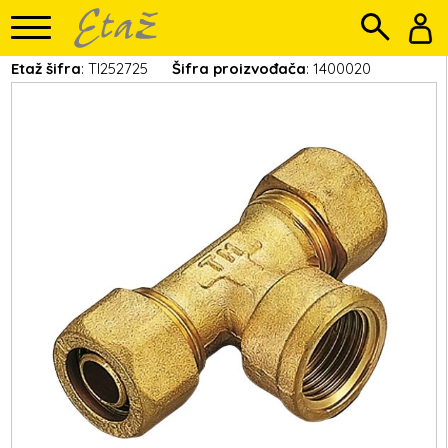
Etaž šifra
: TI252725
Šifra proizvođača
: 1400020