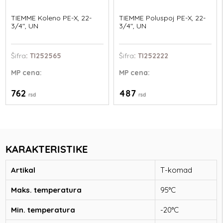
TIEMME Koleno PE-X, 22-
TIEMME Poluspoj PE-X, 22-
3/4", UN
3/4", UN
Šifra
: TI252565
Šifra
: TI252222
MP
cena:
MP
cena:
762
487
rsd
rsd
KARAKTERISTIKE
Artikal
T-komad
Maks. temperatura
95°C
Min. temperatura
-20°C