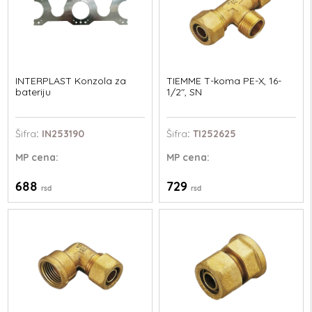
INTERPLAST Konzola za
TIEMME T-koma PE-X, 16-
bateriju
1/2", SN
Šifra
: IN253190
Šifra
: TI252625
MP
cena:
MP
cena:
688
729
rsd
rsd