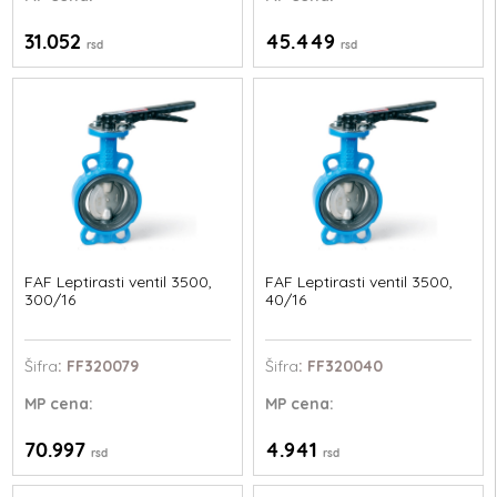
31.052
45.449
rsd
rsd
FAF Leptirasti ventil 3500,
FAF Leptirasti ventil 3500,
300/16
40/16
Šifra
: FF320079
Šifra
: FF320040
MP
cena:
MP
cena:
70.997
4.941
rsd
rsd