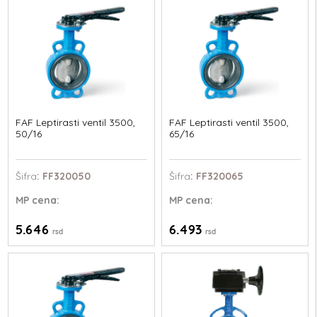
FAF Leptirasti ventil 3500,
FAF Leptirasti ventil 3500,
50/16
65/16
Šifra
: FF320050
Šifra
: FF320065
MP
cena:
MP
cena:
5.646
6.493
rsd
rsd