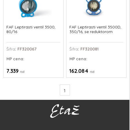
FAF Leptirasti ventil 3500,
FAF Leptirasti ventil 3500D,
80/16
350/16, se reduktorom
Šifra
: FF320067
Šifra
: FF320081
MP
cena:
MP
cena:
7.339
162.084
rsd
rsd
1