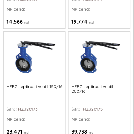
MP
cena:
MP
cena:
14.566
19.774
rsd
rsd
HERZ Leptirasti ventil 150/16
HERZ Leptirasti ventil
200/16
Šifra
: HZ320173
Šifra
: HZ320175
MP
cena:
MP
cena:
23.471
39.738
rsd
rsd