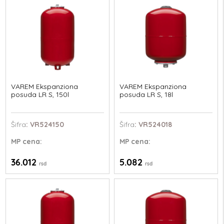
VAREM Ekspanziona
VAREM Ekspanziona
posuda LR S, 150l
posuda LR S, 18l
Šifra
: VR524150
Šifra
: VR524018
MP
cena:
MP
cena:
36.012
5.082
rsd
rsd