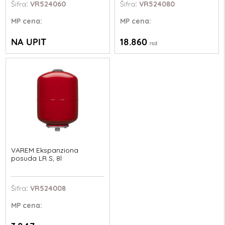
Šifra
: VR524060
Šifra
: VR524080
MP
cena:
MP
cena:
NA UPIT
18.860
rsd
VAREM Ekspanziona
posuda LR S, 8l
Šifra
: VR524008
MP
cena: