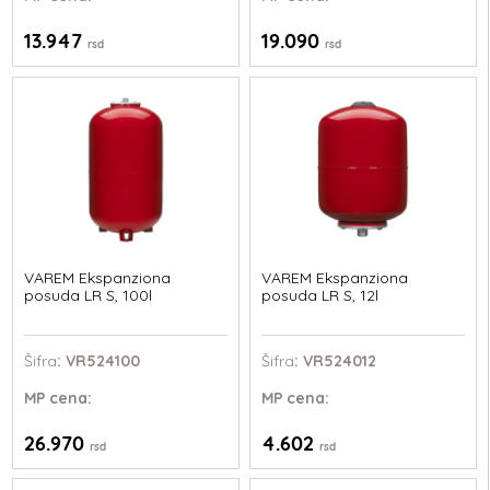
13.947
19.090
rsd
rsd
VAREM Ekspanziona
VAREM Ekspanziona
posuda LR S, 100l
posuda LR S, 12l
Šifra
: VR524100
Šifra
: VR524012
MP
cena:
MP
cena:
26.970
4.602
rsd
rsd