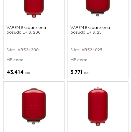
VAREM Ekspanziona
VAREM Ekspanziona
posuda LR S, 200l
posuda LR S, 25l
Šifra
: VR524200
Šifra
: VR524025
MP
cena:
MP
cena:
43.414
5.771
rsd
rsd