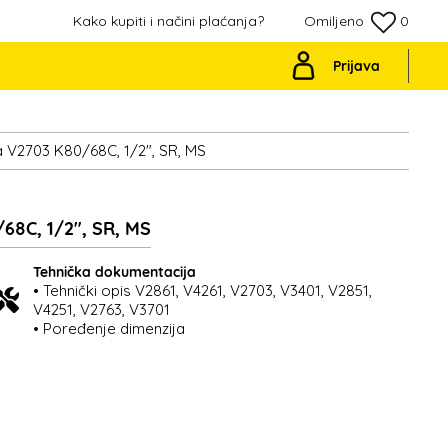
Kako kupiti i načini plaćanja?
Omiljeno
0
Prijava
a V2703 K80/68C, 1/2", SR, MS
68C, 1/2", SR, MS
Tehnička dokumentacija
• Tehnički opis V2861, V4261, V2703, V3401, V2851,
V4251, V2763, V3701
• Poređenje dimenzija