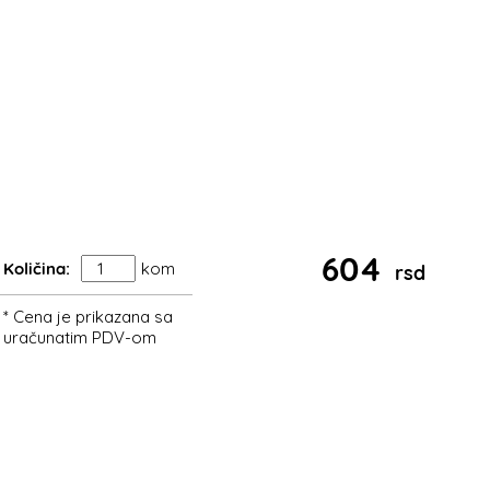
604
Količina:
kom
rsd
* Cena je prikazana sa
uračunatim PDV-om