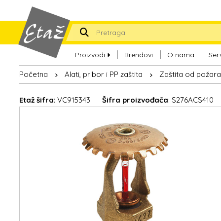
Proizvodi
Brendovi
O nama
Ser
Početna
Alati, pribor i PP zaštita
Zaštita od požara
Etaž šifra
: VC915343
Šifra proizvođača
: S276ACS410