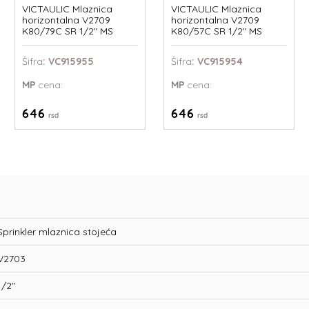
VICTAULIC Mlaznica
VICTAULIC Mlaznica
horizontalna V2709
horizontalna V2709
K80/79C SR 1/2" MS
K80/57C SR 1/2" MS
Šifra
: VC915955
Šifra
: VC915954
MP
cena:
MP
cena:
646
646
rsd
rsd
Sprinkler mlaznica stojeća
V2703
1/2"