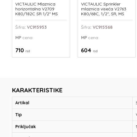
VICTAULIC Mlaznica
VICTAULIC Sprinkler
horizontalna V2709
mlaznica viseća V2763
K80/182C SR 1/2" MS
K80/68C, 1/2", SR, MS
Šifra
: VC915953
Šifra
: VC915568
MP
cena:
MP
cena:
710
604
rsd
rsd
KARAKTERISTIKE
Artikal
Tip
Priključak