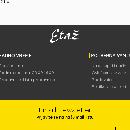
12 bar
RADNO VREME
POTREBNA VAM 
Sedište firme:
Kako kupiti i načini
Radnim danima: 08:00-16:00
Ovlašćeni serviseri
Prodavnice:
Lista prodavnica
Prodavnice
Politika privatnosti
Email Newsletter
Prijavite se na našu mail listu