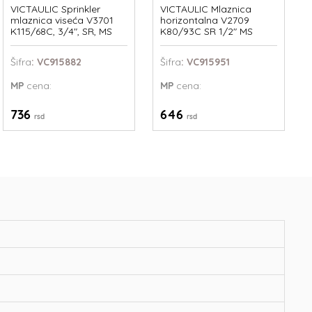
VICTAULIC Sprinkler
VICTAULIC Mlaznica
mlaznica viseća V3701
horizontalna V2709
K115/68C, 3/4", SR, MS
K80/93C SR 1/2" MS
Šifra
: VC915882
Šifra
: VC915951
MP
cena:
MP
cena:
736
646
rsd
rsd