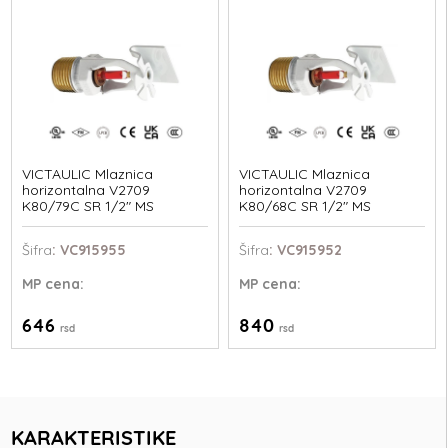
VICTAULIC Mlaznica
VICTAULIC Mlaznica
horizontalna V2709
horizontalna V2709
K80/79C SR 1/2" MS
K80/68C SR 1/2" MS
Šifra
: VC915955
Šifra
: VC915952
MP
cena:
MP
cena:
646
840
rsd
rsd
KARAKTERISTIKE