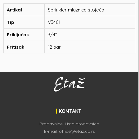
Artikal
Sprinkler mlaznica stojeća
Tip
V3401
Priključak
3/4"
Pritisak
12 bar
KONTAKT
Prodavnice:
Lista prodavnica
E-mail:
office@etaz.co.rs