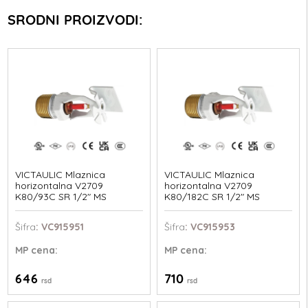
SRODNI PROIZVODI:
VICTAULIC Mlaznica
VICTAULIC Mlaznica
horizontalna V2709
horizontalna V2709
K80/93C SR 1/2" MS
K80/182C SR 1/2" MS
Šifra
: VC915951
Šifra
: VC915953
MP
cena:
MP
cena:
646
710
rsd
rsd