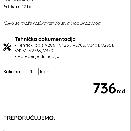
Pritisak:
12 bar
*Slika se može razlikovati od stvarnog proizvoda.
Tehnička dokumentacija
• Tehnički opis V2861, V4261, V2703, V3401, V2851,
V4251, V2763, V3701
• Poređenje dimenzija
Količina:
kom
736
rsd
PREPORUČUJEMO: