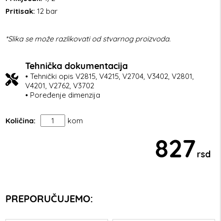
Pritisak:
12 bar
*Slika se može razlikovati od stvarnog proizvoda.
Tehnička dokumentacija
• Tehnički opis V2815, V4215, V2704, V3402, V2801,
V4201, V2762, V3702
• Poređenje dimenzija
Količina:
kom
827
rsd
PREPORUČUJEMO: