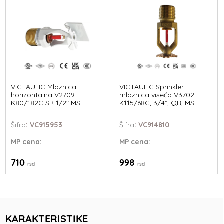
VICTAULIC Mlaznica
VICTAULIC Sprinkler
horizontalna V2709
mlaznica viseća V3702
K80/182C SR 1/2" MS
K115/68C, 3/4", QR, MS
Šifra
: VC915953
Šifra
: VC914810
MP
cena:
MP
cena:
710
998
rsd
rsd
KARAKTERISTIKE