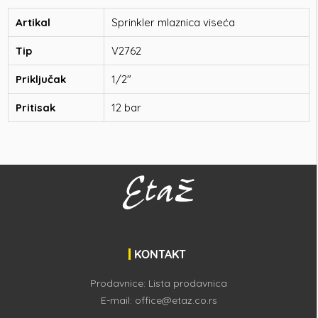
Artikal
Sprinkler mlaznica viseća
Tip
V2762
Priključak
1/2"
Pritisak
12 bar
KONTAKT
Prodavnice:
Lista prodavnica
E-mail:
office@etaz.co.rs