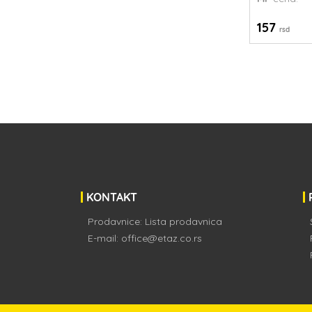
157
rsd
KONTAKT
Prodavnice:
Lista prodavnica
E-mail:
office@etaz.co.rs