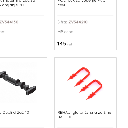
Armaturni držač za
POLY Luk za vođenje PVC
 grejanje 20
cevi
 ZV344130
Šifra
: ZV344210
na:
MP
cena:
145
rsd
 Dupli držač 10
REHAU Igla pričvrsna za šine
RAUFIX