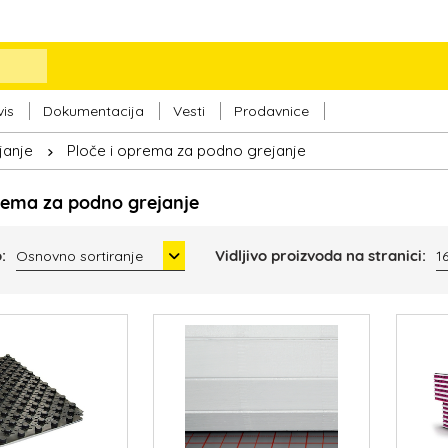
vis
Dokumentacija
Vesti
Prodavnice
janje
Ploče i oprema za podno grejanje
prema za podno grejanje
:
Vidljivo proizvoda na stranici:
Osnovno sortiranje
1