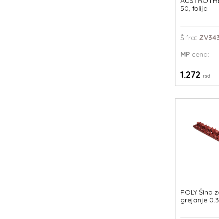
AUSTROTHE
50, folija
Šifra
: ZV34
MP
cena:
1.272
rsd
POLY Šina z
grejanje 0.