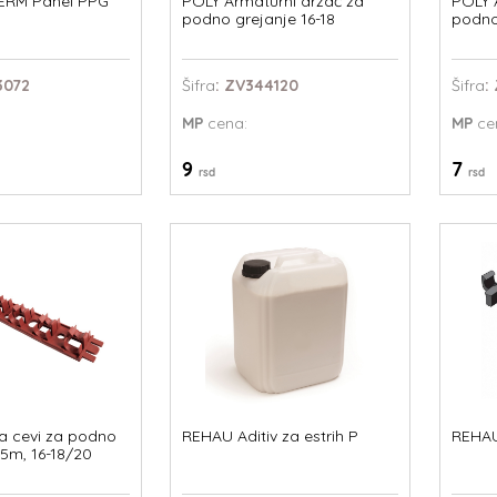
RM Panel PPG
POLY Armaturni držač za
POLY 
podno grejanje 16-18
podno
3072
Šifra
: ZV344120
Šifra
:
MP
cena:
MP
ce
9
7
rsd
rsd
a cevi za podno
REHAU Aditiv za estrih P
REHAU
35m, 16-18/20