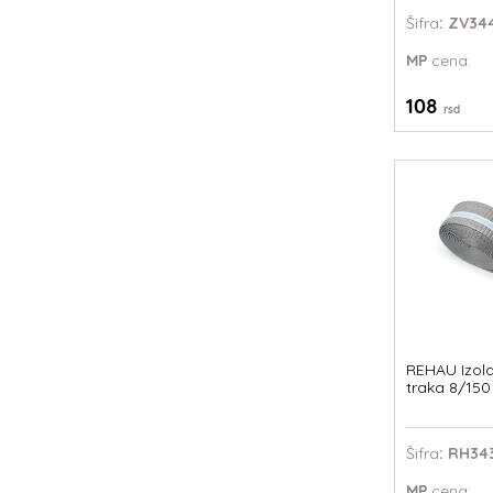
Šifra
: ZV34
MP
cena:
108
rsd
REHAU Izola
traka 8/150
Šifra
: RH34
MP
cena: