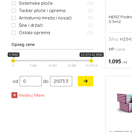
Sistemske ploče
(9)
Tacker ploče i oprema
(6)
HERZ Podna
Armaturna mreža i nosači
(5)
0.5m2
Šine i držači
(7)
Ostala oprema
(9)
Šifra
: HZ34
Opseg cene
MP
cena:
0 RSD
21 073.31 RSD
1.095
rsd
0
5 268
10 537
15 805
21 073.31
od
do
Resetuj filtere