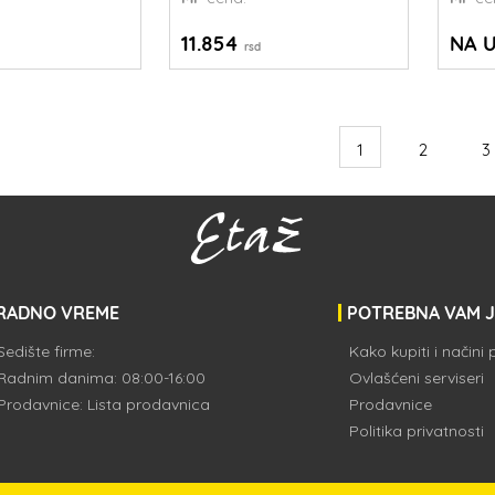
11.854
NA U
rsd
1
2
3
RADNO VREME
POTREBNA VAM 
Sedište firme:
Kako kupiti i načini
Radnim danima: 08:00-16:00
Ovlašćeni serviseri
Prodavnice:
Lista prodavnica
Prodavnice
Politika privatnosti