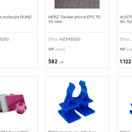
 izolacija RUND
HERZ Tacker ploca EPS 70,
AUST
30 mm
40, fol
3030
Šifra
: HZ343020
Šifra
:
MP
cena:
MP
ce
582
1.12
rsd