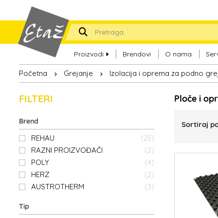
Proizvodi
Brendovi
O nama
Ser
Početna
Grejanje
Izolacija i oprema za podno gre
FILTERI
Ploče i o
Brend
Sortiraj po
REHAU
(25)
RAZNI PROIZVOĐAČI
(2)
POLY
(4)
HERZ
(2)
AUSTROTHERM
(3)
Tip