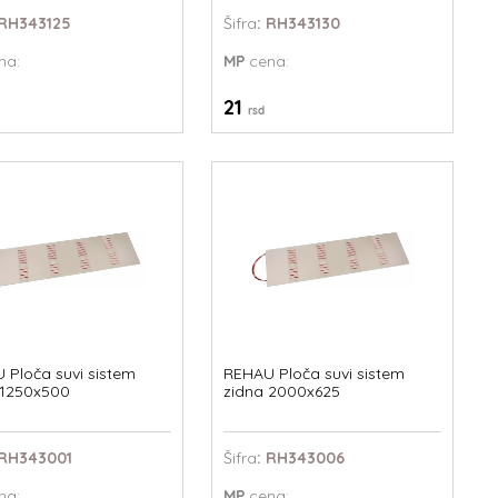
 RH343125
Šifra
: RH343130
na:
MP
cena:
21
rsd
 Ploča suvi sistem
REHAU Ploča suvi sistem
 1250x500
zidna 2000x625
 RH343001
Šifra
: RH343006
na:
MP
cena: