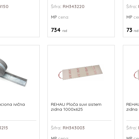
4150
Šifra
: RH343220
Šifra
:
MP
cena:
MP
ce
734
73
rsd
rsd
ciona ivična
REHAU Ploča suvi sistem
REHAU
zidna 1000x625
zidna
3215
Šifra
: RH343003
Šifra
:
MP
cena:
MP
ce