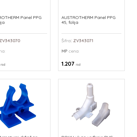
ROTHERM Panel PPG
AUSTROTHERM Panel PPG
ija
45, folija
 ZV343070
Šifra
: ZV343071
na:
MP
cena:
2
1.207
rsd
rsd