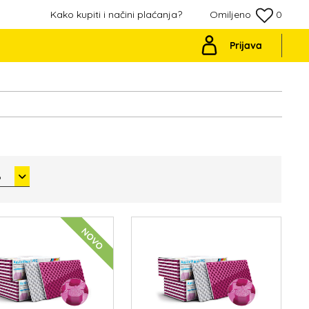
Kako kupiti i načini plaćanja?
Omiljeno
0
Prijava
6
NOVO