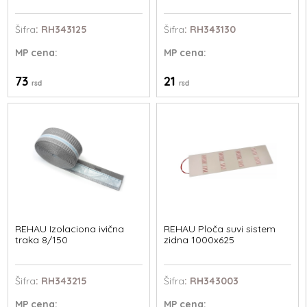
Šifra
: RH343125
Šifra
: RH343130
MP
cena:
MP
cena:
73
21
rsd
rsd
REHAU Izolaciona ivična
REHAU Ploča suvi sistem
traka 8/150
zidna 1000x625
Šifra
: RH343215
Šifra
: RH343003
MP
cena:
MP
cena: