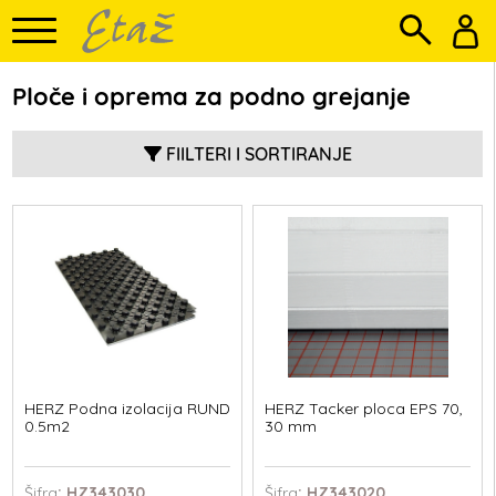
Ploče i oprema za podno grejanje
FIILTERI I SORTIRANJE
HERZ Podna izolacija RUND
HERZ Tacker ploca EPS 70,
0.5m2
30 mm
Šifra
: HZ343030
Šifra
: HZ343020