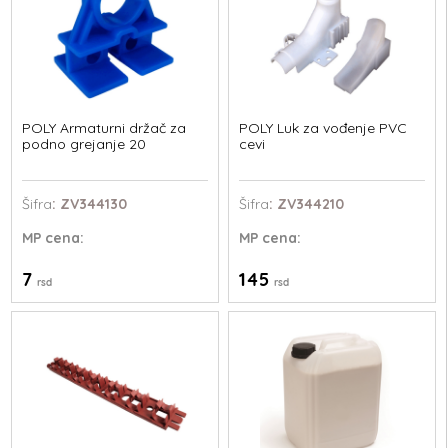
POLY Armaturni držač za
POLY Luk za vođenje PVC
podno grejanje 20
cevi
Šifra
: ZV344130
Šifra
: ZV344210
MP
cena:
MP
cena:
7
145
rsd
rsd