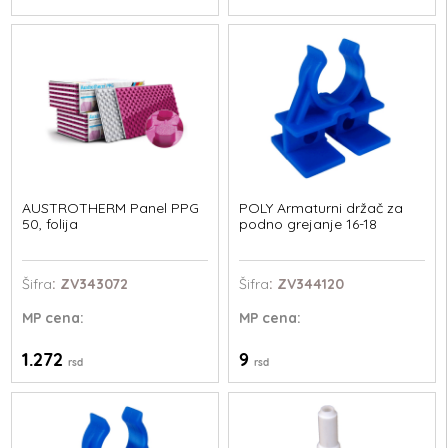
AUSTROTHERM Panel PPG
POLY Armaturni držač za
50, folija
podno grejanje 16-18
Šifra
: ZV343072
Šifra
: ZV344120
MP
cena:
MP
cena:
1.272
9
rsd
rsd