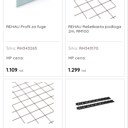
REHAU Profil za fuge
REHAU Rešetkasta podloga
2m, RM100
Šifra
: RH343265
Šifra
: RH343170
MP
cena:
MP
cena:
1.109
1.299
rsd
rsd