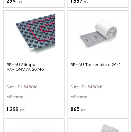
294
1.387
rsd
rsd
REHAU Stiropor
REHAU Tacker ploča 20-2
VARIONOVA 20/40
Šifra
: RH343018
Šifra
: RH343028
MP
cena:
MP
cena:
1.299
865
rsd
rsd