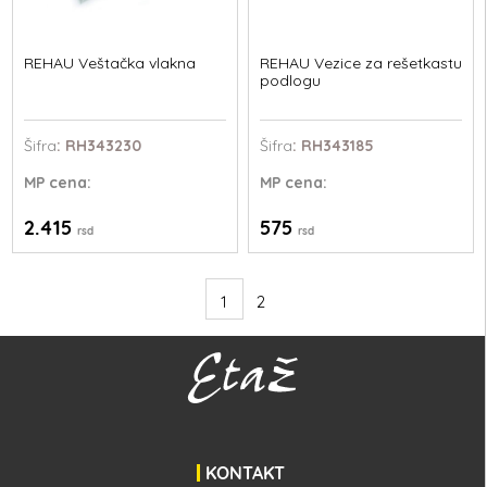
REHAU Veštačka vlakna
REHAU Vezice za rešetkastu
podlogu
Šifra
: RH343230
Šifra
: RH343185
MP
cena:
MP
cena:
2.415
575
rsd
rsd
1
2
KONTAKT