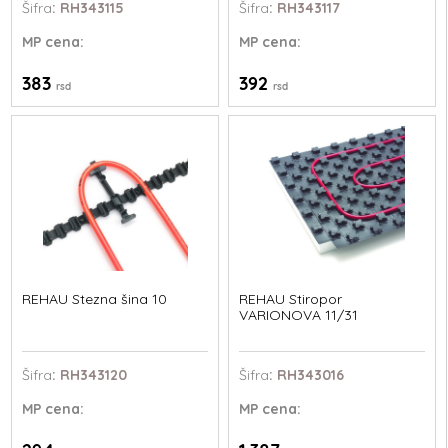
Šifra
: RH343115
Šifra
: RH343117
MP
cena:
MP
cena:
383
392
rsd
rsd
REHAU Stezna šina 10
REHAU Stiropor
VARIONOVA 11/31
Šifra
: RH343120
Šifra
: RH343016
MP
cena:
MP
cena: