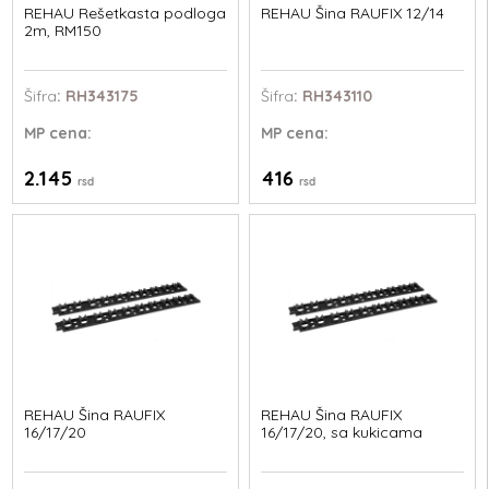
REHAU Rešetkasta podloga
REHAU Šina RAUFIX 12/14
2m, RM150
Šifra
: RH343175
Šifra
: RH343110
MP
cena:
MP
cena:
2.145
416
rsd
rsd
REHAU Šina RAUFIX
REHAU Šina RAUFIX
16/17/20
16/17/20, sa kukicama