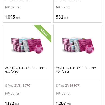
MP
cena:
MP
cena:
1.095
582
rsd
rsd
NOVO
AUSTROTHERM Panel PPG
AUSTROTHERM Panel PPG
40, folija
45, folija
Šifra
: ZV343070
Šifra
: ZV343071
MP
cena:
MP
cena:
1.122
1.207
rsd
rsd