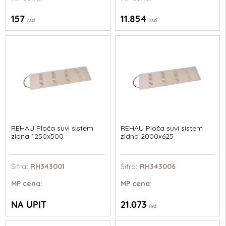
157
11.854
rsd
rsd
REHAU Ploča suvi sistem
REHAU Ploča suvi sistem
zidna 1250x500
zidna 2000x625
Šifra
: RH343001
Šifra
: RH343006
MP
cena:
MP
cena:
NA UPIT
21.073
rsd