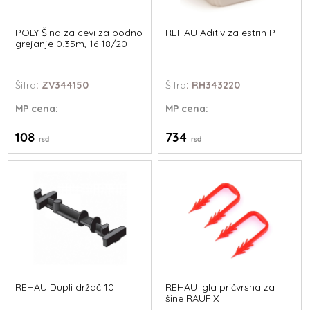
POLY Šina za cevi za podno
REHAU Aditiv za estrih P
grejanje 0.35m, 16-18/20
Šifra
: ZV344150
Šifra
: RH343220
MP
cena:
MP
cena:
108
734
rsd
rsd
REHAU Dupli držač 10
REHAU Igla pričvrsna za
šine RAUFIX